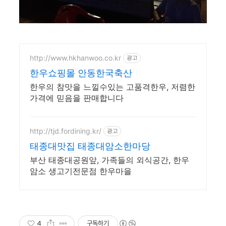
http://www.hkhanwoo.co.kr
광고
한우쇼핑몰 안동한국축산
한우의 참맛을 느낄수있는 고품격한우, 저렴한
가격에 믿음을 판매합니다
http://tjd.fordining.kr/
광고
태종대맛집 태종대암소한마당
부산 태종대공원앞, 가족들의 외식공간, 한우
암소 생고기전문점 한우마을
4
구독하기