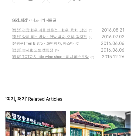
'
여기, 저기
' 카테고리의 다른 글
2016.08.21
[평창] 평창 한우 마을 면온점 - 한우, 육회, 냉면
(0)
2016.07.02
[홍천] 약이 되는 밥상 - 한방 백숙, 오리, 감자전
(0)
2016.06.06
[은평구] Ten Bistro - 화덕피자, 파스타
(0)
2016.06.06
[캠핑] 송지호 오토 캠핑장
(0)
2015.12.26
[합정] TOTO'S little wine shop - 미니 레스토랑
(2)
'여기, 저기'
Related Articles