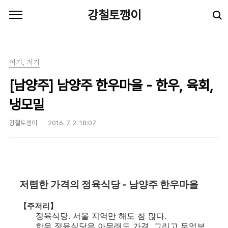
본문 바로가기
강철토깽이
여기, 저기
[남양주] 남양주 한우마을 - 한우, 육회,
냉모밀
강철토깽이
2016. 7. 2. 18:07
저렴한 가격의 정육식당 - 남양주 한우마을
【주저리】
정육식당. 서울 지역만 해도 참 많다.
한우 정육식당은 아무래도 가격, 그리고 무엇보